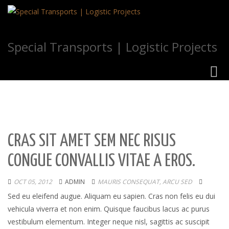
Special Transports | Logistic Projects
Toggl
navig
CRAS SIT AMET SEM NEC RISUS
CONGUE CONVALLIS VITAE A EROS.
OCT 05, 2012
ADMIN
MAURIS CONSEQUAT, ARCU SED
Sed eu eleifend augue. Aliquam eu sapien. Cras non felis eu dui
vehicula viverra et non enim. Quisque faucibus lacus ac purus
vestibulum elementum. Integer neque nisl, sagittis ac suscipit