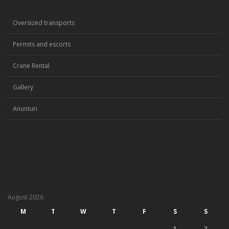
Oversized transports
Permits and escorts
Crane Rental
Gallery
Anunturi
August 2026
M
T
W
T
F
S
S
1
2