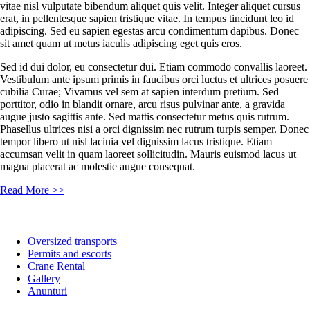
vitae nisl vulputate bibendum aliquet quis velit. Integer aliquet cursus
erat, in pellentesque sapien tristique vitae. In tempus tincidunt leo id
adipiscing. Sed eu sapien egestas arcu condimentum dapibus. Donec
sit amet quam ut metus iaculis adipiscing eget quis eros.
Sed id dui dolor, eu consectetur dui. Etiam commodo convallis laoreet.
Vestibulum ante ipsum primis in faucibus orci luctus et ultrices posuere
cubilia Curae; Vivamus vel sem at sapien interdum pretium. Sed
porttitor, odio in blandit ornare, arcu risus pulvinar ante, a gravida
augue justo sagittis ante. Sed mattis consectetur metus quis rutrum.
Phasellus ultrices nisi a orci dignissim nec rutrum turpis semper. Donec
tempor libero ut nisl lacinia vel dignissim lacus tristique. Etiam
accumsan velit in quam laoreet sollicitudin. Mauris euismod lacus ut
magna placerat ac molestie augue consequat.
Read More >>
Oversized transports
Permits and escorts
Crane Rental
Gallery
Anunturi