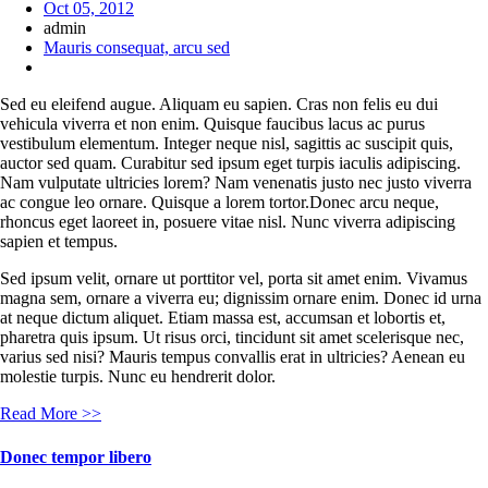
Oct 05, 2012
admin
Mauris consequat, arcu sed
Sed eu eleifend augue. Aliquam eu sapien. Cras non felis eu dui
vehicula viverra et non enim. Quisque faucibus lacus ac purus
vestibulum elementum. Integer neque nisl, sagittis ac suscipit quis,
auctor sed quam. Curabitur sed ipsum eget turpis iaculis adipiscing.
Nam vulputate ultricies lorem? Nam venenatis justo nec justo viverra
ac congue leo ornare. Quisque a lorem tortor.Donec arcu neque,
rhoncus eget laoreet in, posuere vitae nisl. Nunc viverra adipiscing
sapien et tempus.
Sed ipsum velit, ornare ut porttitor vel, porta sit amet enim. Vivamus
magna sem, ornare a viverra eu; dignissim ornare enim. Donec id urna
at neque dictum aliquet. Etiam massa est, accumsan et lobortis et,
pharetra quis ipsum. Ut risus orci, tincidunt sit amet scelerisque nec,
varius sed nisi? Mauris tempus convallis erat in ultricies? Aenean eu
molestie turpis. Nunc eu hendrerit dolor.
Read More >>
Donec tempor libero