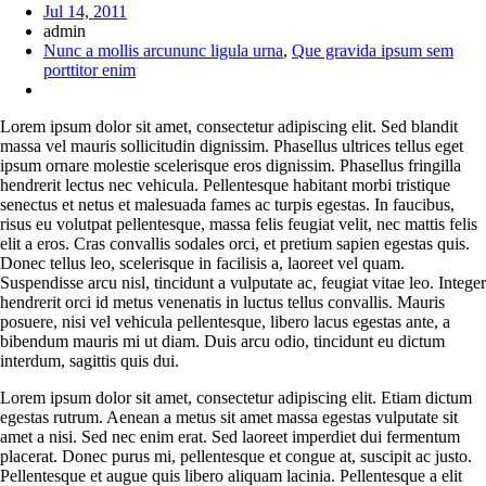
Jul 14, 2011
admin
Nunc a mollis arcununc ligula urna
,
Que gravida ipsum sem
porttitor enim
Lorem ipsum dolor sit amet, consectetur adipiscing elit. Sed blandit
massa vel mauris sollicitudin dignissim. Phasellus ultrices tellus eget
ipsum ornare molestie scelerisque eros dignissim. Phasellus fringilla
hendrerit lectus nec vehicula. Pellentesque habitant morbi tristique
senectus et netus et malesuada fames ac turpis egestas. In faucibus,
risus eu volutpat pellentesque, massa felis feugiat velit, nec mattis felis
elit a eros. Cras convallis sodales orci, et pretium sapien egestas quis.
Donec tellus leo, scelerisque in facilisis a, laoreet vel quam.
Suspendisse arcu nisl, tincidunt a vulputate ac, feugiat vitae leo. Integer
hendrerit orci id metus venenatis in luctus tellus convallis. Mauris
posuere, nisi vel vehicula pellentesque, libero lacus egestas ante, a
bibendum mauris mi ut diam. Duis arcu odio, tincidunt eu dictum
interdum, sagittis quis dui.
Lorem ipsum dolor sit amet, consectetur adipiscing elit. Etiam dictum
egestas rutrum. Aenean a metus sit amet massa egestas vulputate sit
amet a nisi. Sed nec enim erat. Sed laoreet imperdiet dui fermentum
placerat. Donec purus mi, pellentesque et congue at, suscipit ac justo.
Pellentesque et augue quis libero aliquam lacinia. Pellentesque a elit