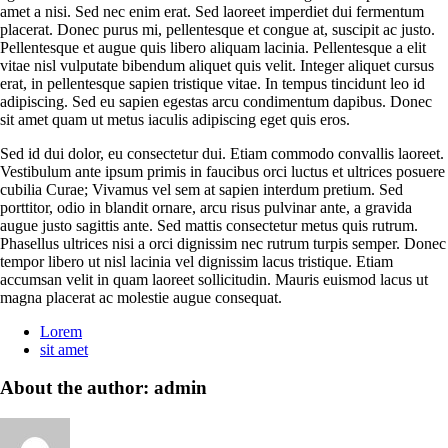
amet a nisi. Sed nec enim erat. Sed laoreet imperdiet dui fermentum
placerat. Donec purus mi, pellentesque et congue at, suscipit ac justo.
Pellentesque et augue quis libero aliquam lacinia. Pellentesque a elit
vitae nisl vulputate bibendum aliquet quis velit. Integer aliquet cursus
erat, in pellentesque sapien tristique vitae. In tempus tincidunt leo id
adipiscing. Sed eu sapien egestas arcu condimentum dapibus. Donec
sit amet quam ut metus iaculis adipiscing eget quis eros.
Sed id dui dolor, eu consectetur dui. Etiam commodo convallis laoreet.
Vestibulum ante ipsum primis in faucibus orci luctus et ultrices posuere
cubilia Curae; Vivamus vel sem at sapien interdum pretium. Sed
porttitor, odio in blandit ornare, arcu risus pulvinar ante, a gravida
augue justo sagittis ante. Sed mattis consectetur metus quis rutrum.
Phasellus ultrices nisi a orci dignissim nec rutrum turpis semper. Donec
tempor libero ut nisl lacinia vel dignissim lacus tristique. Etiam
accumsan velit in quam laoreet sollicitudin. Mauris euismod lacus ut
magna placerat ac molestie augue consequat.
Lorem
sit amet
About the author: admin