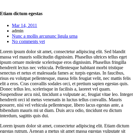
Etiam dictum egestas
Mar 14, 2011
admin
Nunc a mollis arcununc ligula urna
No comments yet
Lorem ipsum dolor sit amet, consectetur adipiscing elit. Sed blandit
massa vel mauris sollicitudin dignissim. Phasellus ultrices tellus eget
ipsum ornare molestie scelerisque eros dignissim. Phasellus fringilla
hendrerit lectus nec vehicula. Pellentesque habitant morbi tristique
senectus et netus et malesuada fames ac turpis egestas. In faucibus,
risus eu volutpat pellentesque, massa felis feugiat velit, nec mattis felis
elit a eros. Cras convallis sodales orci, et pretium sapien egestas quis.
Donec tellus leo, scelerisque in facilisis a, laoreet vel quam.
Suspendisse arcu nisl, tincidunt a vulputate ac, feugiat vitae leo. Integer
hendrerit orci id metus venenatis in luctus tellus convallis. Mauris
posuere, nisi vel vehicula pellentesque, libero lacus egestas ante, a
bibendum mauris mi ut diam. Duis arcu odio, tincidunt eu dictum
interdum, sagittis quis dui.
Lorem ipsum dolor sit amet, consectetur adipiscing elit. Etiam dictum
egestas rutrum. Aenean a metus sit amet massa egestas vulputate sit