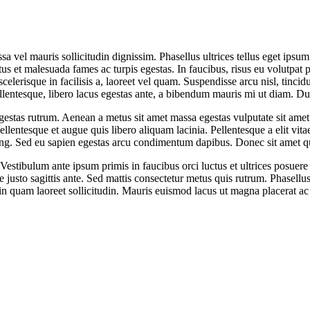
a vel mauris sollicitudin dignissim. Phasellus ultrices tellus eget ipsum
us et malesuada fames ac turpis egestas. In faucibus, risus eu volutpat pel
celerisque in facilisis a, laoreet vel quam. Suspendisse arcu nisl, tincidu
ellentesque, libero lacus egestas ante, a bibendum mauris mi ut diam. Dui
gestas rutrum. Aenean a metus sit amet massa egestas vulputate sit amet
llentesque et augue quis libero aliquam lacinia. Pellentesque a elit vitae
iscing. Sed eu sapien egestas arcu condimentum dapibus. Donec sit amet q
 Vestibulum ante ipsum primis in faucibus orci luctus et ultrices posue
gue justo sagittis ante. Sed mattis consectetur metus quis rutrum. Phasell
it in quam laoreet sollicitudin. Mauris euismod lacus ut magna placerat 