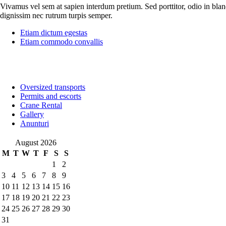
Vivamus vel sem at sapien interdum pretium. Sed porttitor, odio in blandi
dignissim nec rutrum turpis semper.
Etiam dictum egestas
Etiam commodo convallis
Oversized transports
Permits and escorts
Crane Rental
Gallery
Anunturi
August 2026
M
T
W
T
F
S
S
1
2
3
4
5
6
7
8
9
10
11
12
13
14
15
16
17
18
19
20
21
22
23
24
25
26
27
28
29
30
31