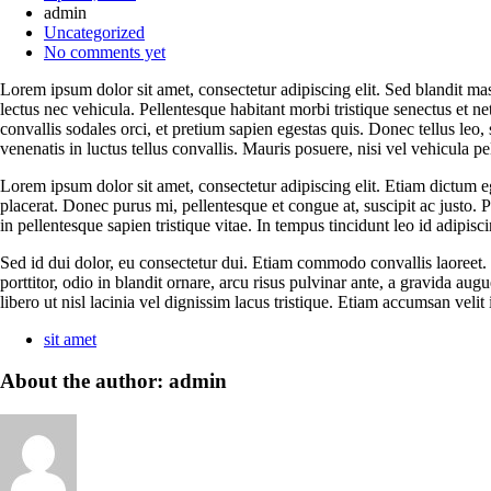
admin
Uncategorized
No comments yet
Lorem ipsum dolor sit amet, consectetur adipiscing elit. Sed blandit mass
lectus nec vehicula. Pellentesque habitant morbi tristique senectus et net
convallis sodales orci, et pretium sapien egestas quis. Donec tellus leo, s
venenatis in luctus tellus convallis. Mauris posuere, nisi vel vehicula p
Lorem ipsum dolor sit amet, consectetur adipiscing elit. Etiam dictum e
placerat. Donec purus mi, pellentesque et congue at, suscipit ac justo. Pe
in pellentesque sapien tristique vitae. In tempus tincidunt leo id adip
Sed id dui dolor, eu consectetur dui. Etiam commodo convallis laoreet.
porttitor, odio in blandit ornare, arcu risus pulvinar ante, a gravida au
libero ut nisl lacinia vel dignissim lacus tristique. Etiam accumsan vel
sit amet
About the author: admin