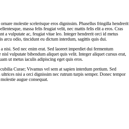
 ornare molestie scelerisque eros dignissim. Phasellus fringilla hendrerit
lentesque, massa felis feugiat velit, nec mattis felis elit a eros. Cras
nt a vulputate ac, feugiat vitae leo. Integer hendrerit orci id metus
s arcu odio, tincidunt eu dictum interdum, sagittis quis dui.
 a nisi. Sed nec enim erat. Sed laoreet imperdiet dui fermentum
 nisl vulputate bibendum aliquet quis velit. Integer aliquet cursus erat,
uam ut metus iaculis adipiscing eget quis eros.
re cubilia Curae; Vivamus vel sem at sapien interdum pretium. Sed
us ultrices nisi a orci dignissim nec rutrum turpis semper. Donec tempor
ac molestie augue consequat.