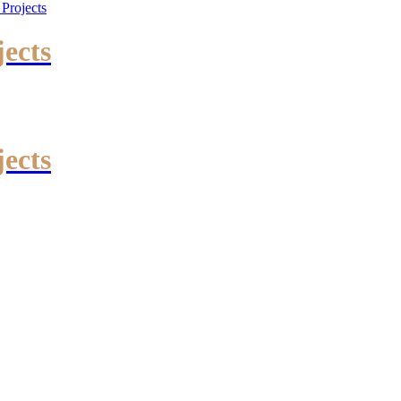
jects
jects